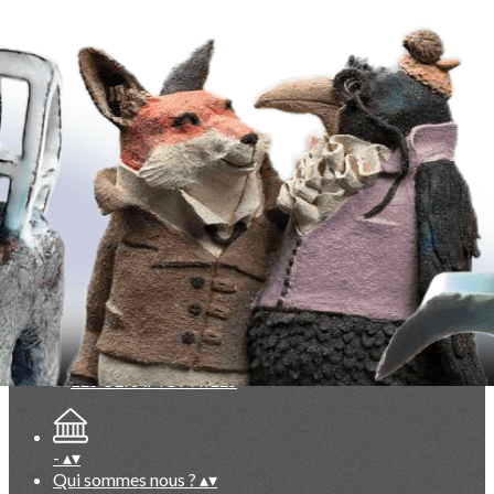
Exporter les lignes sélectionnées
Exporter toutes les colonnes
Exporter uniquement les colonnes affichées
Menu
<
>
Evénements du Club à venir
Evénements du Club passés
Vie du Club (réservé membres)
Documentation exclusive membres
Base photos exclusive membres
Ajoutez un logo, un bouton, des réseaux sociaux
Cliquez pour éditer
-
▴
▾
Qui sommes nous ?
▴
▾