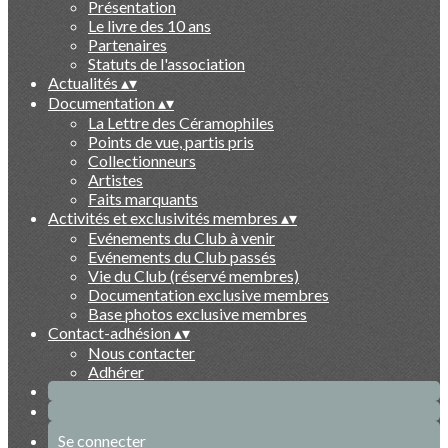
Présentation
Le livre des 10 ans
Partenaires
Statuts de l'association
Actualités
▴
▾
Documentation
▴
▾
La Lettre des Céramophiles
Points de vue, partis pris
Collectionneurs
Artistes
Faits marquants
Activités et exclusivités membres
▴
▾
Evénements du Club à venir
Evénements du Club passés
Vie du Club (réservé membres)
Documentation exclusive membres
Base photos exclusive membres
Contact-adhésion
▴
▾
Nous contacter
Adhérer
Se connecter