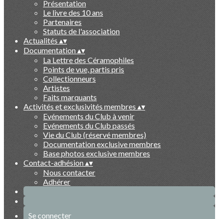
Présentation
Le livre des 10 ans
Partenaires
Statuts de l'association
Actualités
▴
▾
Documentation
▴
▾
La Lettre des Céramophiles
Points de vue, partis pris
Collectionneurs
Artistes
Faits marquants
Activités et exclusivités membres
▴
▾
Evénements du Club à venir
Evénements du Club passés
Vie du Club (réservé membres)
Documentation exclusive membres
Base photos exclusive membres
Contact-adhésion
▴
▾
Nous contacter
Adhérer
Se connecter