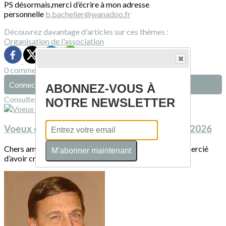
PS désormais,merci d’écrire à mon adresse
personnelle
b.bachelier@wanadoo.fr
Découvrez davantage d'articles sur ces thèmes :
Organisation de l'association
0 commentaire(s)
Connectez-vous pour laisser un commentaire
ABONNEZ-VOUS À
Consultez également
NOTRE NEWSLETTER
Voeux et programme du premier trimestre 2026
Chers amis,Bernard Bachelier ne sera jamais assez remercié
M'abonner maintenant
d’avoir créé et animé notre club....