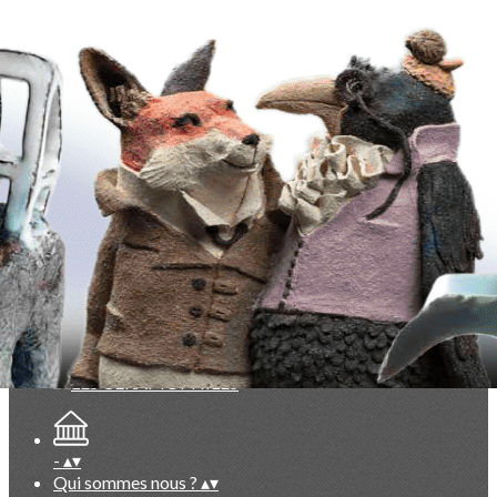
Exporter les lignes sélectionnées
Exporter toutes les colonnes
Exporter uniquement les colonnes affichées
Menu
<
>
Evénements du Club à venir
Evénements du Club passés
Vie du Club (réservé membres)
Documentation exclusive membres
Base photos exclusive membres
Ajoutez un logo, un bouton, des réseaux sociaux
Cliquez pour éditer
-
▴
▾
Qui sommes nous ?
▴
▾