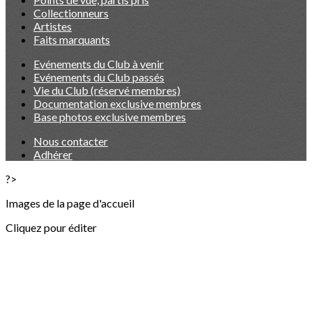
Collectionneurs
Artistes
Faits marquants
Evénements du Club à venir
Evénements du Club passés
Vie du Club (réservé membres)
Documentation exclusive membres
Base photos exclusive membres
Nous contacter
Adhérer
?>
Images de la page d'accueil
Cliquez pour éditer