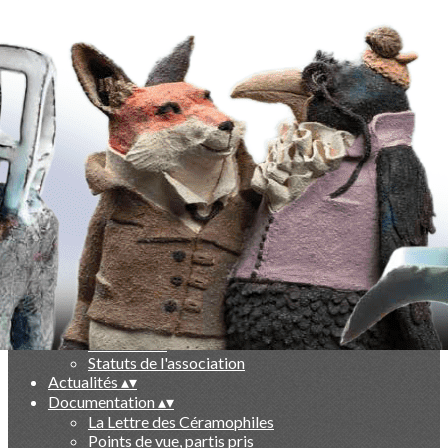
Exporter les lignes sélectionnées
Exporter toutes les colonnes
Exporter uniquement les colonnes affichées
Menu
Ajoutez un logo, un bouton, des réseaux sociaux
Cliquez pour éditer
-
▴
▾
Qui sommes nous ?
▴
▾
Présentation
Le livre des 10 ans
Partenaires
Statuts de l'association
Actualités
▴
▾
Documentation
▴
▾
La Lettre des Céramophiles
Points de vue, partis pris