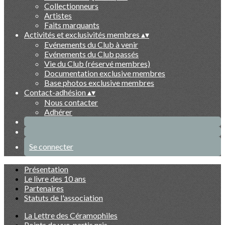
Collectionneurs
Artistes
Faits marquants
Activités et exclusivités membres
▴
▾
Evénements du Club à venir
Evénements du Club passés
Vie du Club (réservé membres)
Documentation exclusive membres
Base photos exclusive membres
Contact-adhésion
▴
▾
Nous contacter
Adhérer
Se connecter
Présentation
Le livre des 10 ans
Partenaires
Statuts de l'association
La Lettre des Céramophiles
Points de vue, partis pris