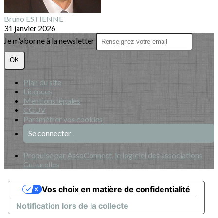
Bruno ESTIENNE
31 janvier 2026
Je m'abonne à la newsletter
OK
Plan du site
Licences
Mentions légales
CGUV
Paramétrer vos cookies
Se connecter
Propulsé par AssoConnect, le logiciel des associations
Culturelles
Vos choix en matière de confidentialité
Notification lors de la collecte