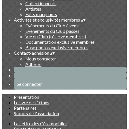
Collectionneurs
Artistes
Faits marquants
Activités et exclusivités membres
▴
▾
Evénements du Club à venir
Evénements du Club passés
Vie du Club (réservé membres)
Documentation exclusive membres
Base photos exclusive membres
Contact-adhésion
▴
▾
Nous contacter
Adhérer
Se connecter
Présentation
Le livre des 10 ans
Partenaires
Statuts de l'association
La Lettre des Céramophiles
Points de vue, partis pris