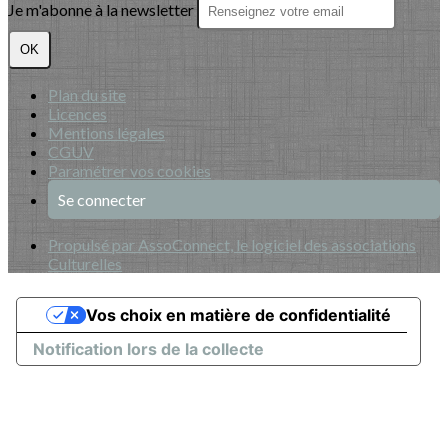
Je m'abonne à la newsletter
OK
Plan du site
Licences
Mentions légales
CGUV
Paramétrer vos cookies
Se connecter
Propulsé par AssoConnect, le logiciel des associations
Culturelles
Vos choix en matière de confidentialité
Notification lors de la collecte