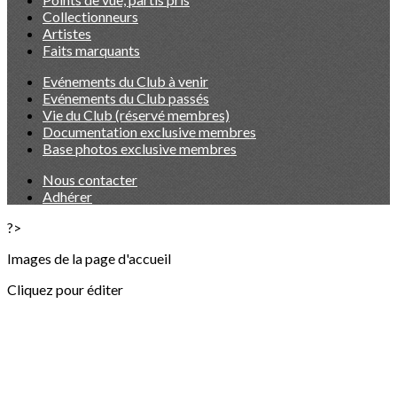
Collectionneurs
Artistes
Faits marquants
Evénements du Club à venir
Evénements du Club passés
Vie du Club (réservé membres)
Documentation exclusive membres
Base photos exclusive membres
Nous contacter
Adhérer
?>
Images de la page d'accueil
Cliquez pour éditer