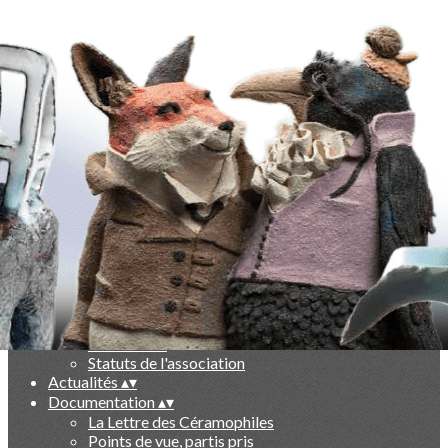
Exporter les lignes sélectionnées
Exporter toutes les colonnes
Exporter uniquement les colonnes affichées
Menu
Ajoutez un logo, un bouton, des réseaux sociaux
Cliquez pour éditer
-
▴
▾
Qui sommes nous ?
▴
▾
Présentation
Le livre des 10 ans
Partenaires
Statuts de l'association
Actualités
▴
▾
Documentation
▴
▾
La Lettre des Céramophiles
Points de vue, partis pris