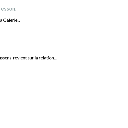
resson.
a Galerie...
ns, revient sur la relation...