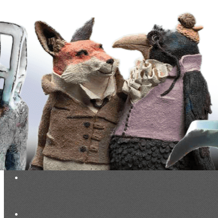
Exporter les lignes sélectionnées
Exporter toutes les colonnes
Exporter uniquement les colonnes affichées
Menu
<
>
La Lettre des Céramophiles
Points de vue, partis pris
Collectionneurs
Artistes
Faits marquants
Ajoutez un logo, un bouton, des réseaux sociaux
Cliquez pour éditer