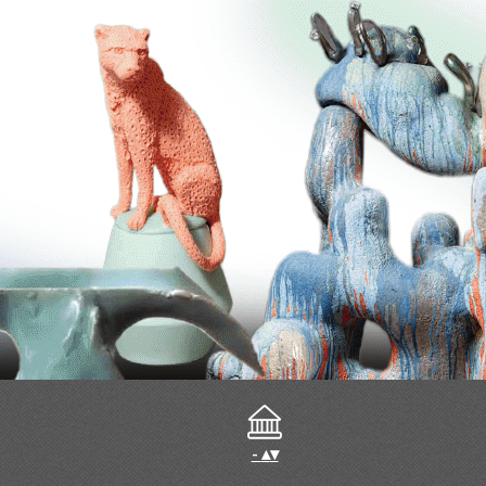
-
▴
▾