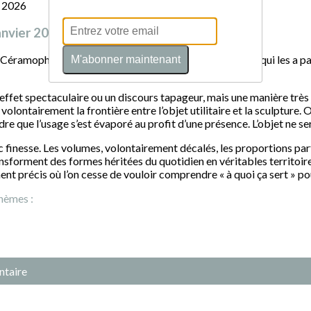
janvier 2026
 Céramophiles ont souhaité mettre en lumière un artiste qui les a pa
M'abonner maintenant
un effet spectaculaire ou un discours tapageur, mais une manière très 
volontairement la frontière entre l’objet utilitaire et la sculpture.
ue l’usage s’est évaporé au profit d’une présence. L’objet ne sert plus
 finesse. Les volumes, volontairement décalés, les proportions par
ransforment des formes héritées du quotidien en véritables territoir
nt précis où l’on cesse de vouloir comprendre « à quoi ça sert » p
hèmes :
ntaire