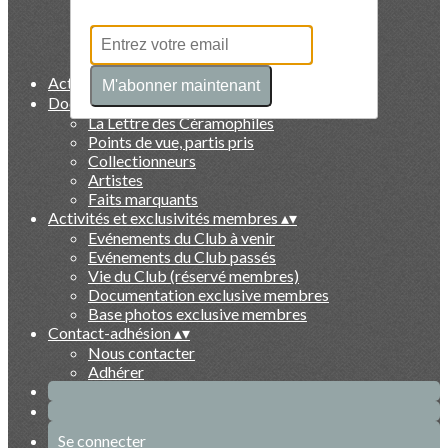
Présentation
Le livre des 10 ans
Partenaires
Statuts de l'association
Actualités
▴
▾
M'abonner maintenant
Documentation
▴
▾
La Lettre des Céramophiles
Points de vue, partis pris
Collectionneurs
Artistes
Faits marquants
Activités et exclusivités membres
▴
▾
Evénements du Club à venir
Evénements du Club passés
Vie du Club (réservé membres)
Documentation exclusive membres
Base photos exclusive membres
Contact-adhésion
▴
▾
Nous contacter
Adhérer
Se connecter