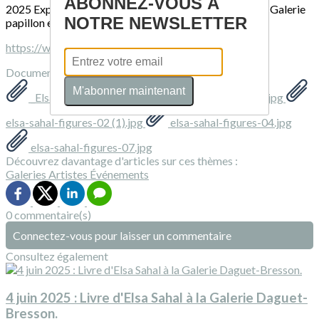
ABONNEZ-VOUS À
2025 Exposition personnelle à La Piscine, Roubaix, à la Galerie
NOTRE NEWSLETTER
papillon et au musée des beaux-arts de Rennes
https://www.elsasahal.fr/
Documents
M'abonner maintenant
_Elsa_Sahal_courtesy_artiste_Galerie_Papillon_m.jpg
elsa-sahal-figures-02 (1).jpg
elsa-sahal-figures-04.jpg
elsa-sahal-figures-07.jpg
Découvrez davantage d'articles sur ces thèmes :
Galeries
Artistes
Événements
0 commentaire(s)
Connectez-vous pour laisser un commentaire
Consultez également
4 juin 2025 : Livre d'Elsa Sahal à la Galerie Daguet-
Bresson.