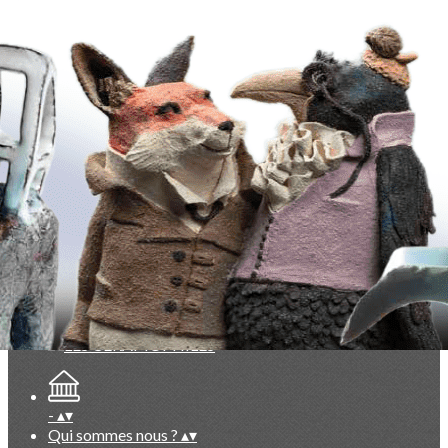
Exporter les lignes sélectionnées
Exporter toutes les colonnes
Exporter uniquement les colonnes affichées
Menu
<
>
La Lettre des Céramophiles
Points de vue, partis pris
Collectionneurs
Artistes
Faits marquants
Ajoutez un logo, un bouton, des réseaux sociaux
Cliquez pour éditer
-
▴
▾
Qui sommes nous ?
▴
▾