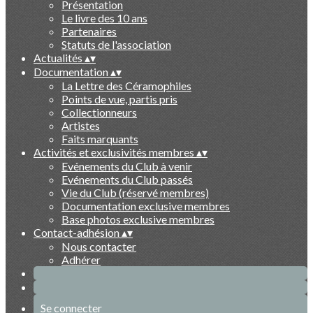
Présentation
Le livre des 10 ans
Partenaires
Statuts de l'association
Actualités
▴
▾
Documentation
▴
▾
La Lettre des Céramophiles
Points de vue, partis pris
Collectionneurs
Artistes
Faits marquants
Activités et exclusivités membres
▴
▾
Evénements du Club à venir
Evénements du Club passés
Vie du Club (réservé membres)
Documentation exclusive membres
Base photos exclusive membres
Contact-adhésion
▴
▾
Nous contacter
Adhérer
Se connecter