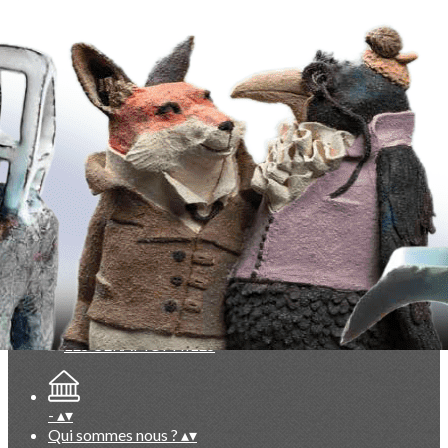
Exporter les lignes sélectionnées
Exporter toutes les colonnes
Exporter uniquement les colonnes affichées
Menu
<
>
La Lettre des Céramophiles
Points de vue, partis pris
Collectionneurs
Artistes
Faits marquants
Ajoutez un logo, un bouton, des réseaux sociaux
Cliquez pour éditer
-
▴
▾
Qui sommes nous ?
▴
▾