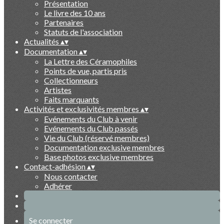
Présentation
Le livre des 10 ans
Partenaires
Statuts de l'association
Actualités
▴
▾
Documentation
▴
▾
La Lettre des Céramophiles
Points de vue, partis pris
Collectionneurs
Artistes
Faits marquants
Activités et exclusivités membres
▴
▾
Evénements du Club à venir
Evénements du Club passés
Vie du Club (réservé membres)
Documentation exclusive membres
Base photos exclusive membres
Contact-adhésion
▴
▾
Nous contacter
Adhérer
Se connecter