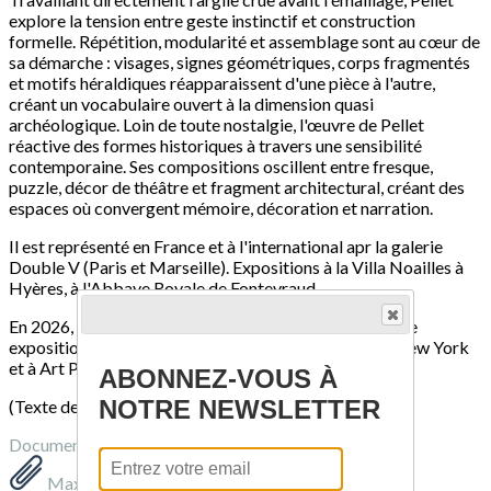
explore la tension entre geste instinctif et construction
formelle. Répétition, modularité et assemblage sont au cœur de
sa démarche : visages, signes géométriques, corps fragmentés
et motifs héraldiques réapparaissent d'une pièce à l'autre,
créant un vocabulaire ouvert à la dimension quasi
archéologique. Loin de toute nostalgie, l'œuvre de Pellet
réactive des formes historiques à travers une sensibilité
contemporaine. Ses compositions oscillent entre fresque,
puzzle, décor de théâtre et fragment architectural, créant des
espaces où convergent mémoire, décoration et narration.
Il est représenté en France et à l'international apr la galerie
Double V (Paris et Marseille). Expositions à la Villa Noailles à
Hyères, à l'Abbaye Royale de Fontevraud.
En 2026, la galerie Double V a présenté une importante
exposition personnelle de son œuvre à Independent New York
et à Art Paris au Grand Palais.
ABONNEZ-VOUS À
NOTRE NEWSLETTER
(Texte de la galerie)
Documents
Maximilien PELLET.pdf