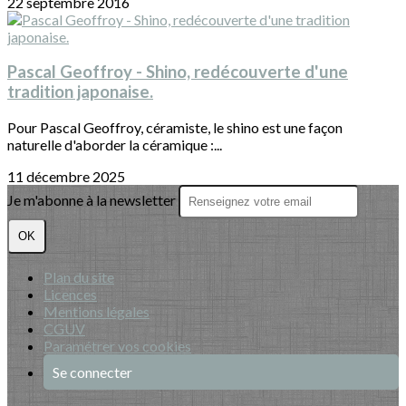
22 septembre 2016
Pascal Geoffroy - Shino, redécouverte d'une
tradition japonaise.
Pour Pascal Geoffroy, céramiste, le shino est une façon
naturelle d'aborder la céramique :...
11 décembre 2025
Je m'abonne à la newsletter
OK
Plan du site
Licences
Mentions légales
CGUV
Paramétrer vos cookies
Se connecter